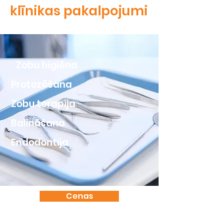
klīnikas pakalpojumi
Zobu higiēna
Protezēšana
Zobu terapija
Balināšana
Endodontija
Cenas