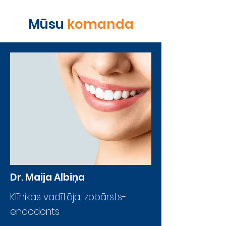
Mūsu
komanda
Dr. Maija Albiņa
Klīnikas vadītāja, zobārsts-
endodonts