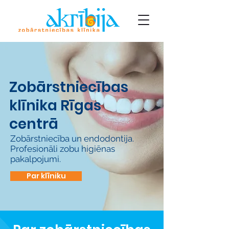
Zobārstniecības
klīnika Rīgas
centrā
Zobārstniecība un endodontija.
Profesionāli zobu higiēnas
pakalpojumi.
Par klīniku