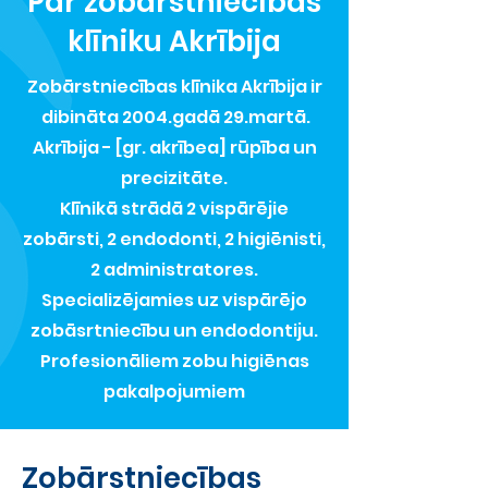
Par zobārstniecības
klīniku Akrībija
Zobārstniecības klīnika Akrībija ir
dibināta 2004.gadā 29.martā.
Akrībija - [gr. akrībea] rūpība un
precizitāte.
Klīnikā strādā 2 vispārējie
zobārsti, 2 endodonti, 2 higiēnisti,
2 administratores.
Specializējamies uz vispārējo
zobāsrtniecību un endodontiju.
Profesionāliem zobu higiēnas
pakalpojumiem
Zobārstniecības